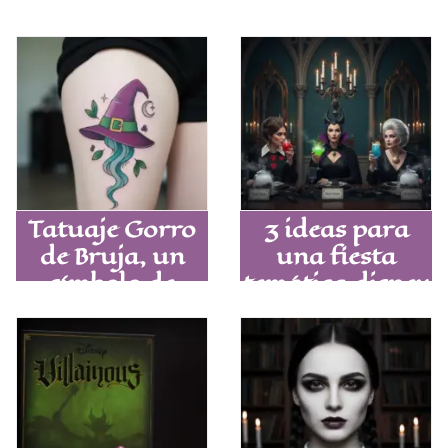
Tatuaje Gorro
3 ideas para
de Bruja, un
una fiesta
símbolo de
temática disney
poder para tu
de adultos que
piel
nadie olvidará