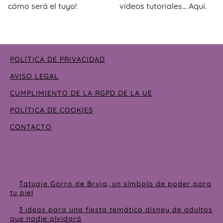
cómo será el tuyo!
vídeos tutoriales… Aquí.
POLÍTICA DE PRIVACIDAD
AVISO LEGAL
CUMPLIMIENTO DE LA RGPD DE LA UE
POLÍTICA DE COOKIES
CONTACTO
Tatuaje Gorro de Bruja, un símbolo de poder para
tu piel
3 ideas para una fiesta temática disney de adultos
que nadie olvidará