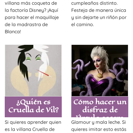
fascina este
adultos
villana más coqueta de
cumpleaños distinto.
Halloween
la factoría Disney? ¡Aquí
Festeja de manera única
para hacer el maquillaje
y sin dejarte un riñón por
de la madrastra de
el camino.
Blanca!
¿Quién es
Cómo hacer un
Cruella de Vil?
disfraz de
Úrsula casero
Si quieres aprender quien
Glamour y mala leche. Si
que deje sin
es la villana Cruella de
quieres imitar esto estás