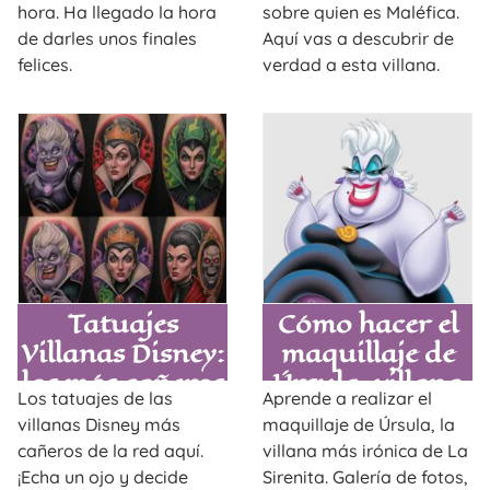
hora. Ha llegado la hora
sobre quien es Maléfica.
de darles unos finales
Aquí vas a descubrir de
felices.
verdad a esta villana.
Tatuajes
Cómo hacer el
Villanas Disney:
maquillaje de
los más cañeros
Úrsula, villana
Los tatuajes de las
Aprende a realizar el
de La Sirenita
villanas Disney más
maquillaje de Úrsula, la
cañeros de la red aquí.
villana más irónica de La
¡Echa un ojo y decide
Sirenita. Galería de fotos,