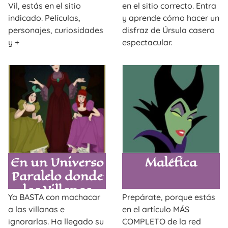
habla
Vil, estás en el sitio
en el sitio correcto. Entra
indicado. Películas,
y aprende cómo hacer un
personajes, curiosidades
disfraz de Úrsula casero
y +
espectacular.
En un Universo
Maléfica
Paralelo donde
las Villanas
Ya BASTA con machacar
Prepárate, porque estás
ganan a las
a las villanas e
en el artículo MÁS
Princesas…
ignorarlas. Ha llegado su
COMPLETO de la red