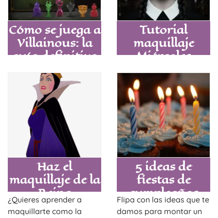
Cómo se juega a
Tutorial
Villainous: la
maquillaje
guía definitiva
Miércoles
para reclamar
Addams para
tu trono
desatar a tu
villana interior
con el look
gótico
definitivo
Haz el
5 ideas de
maquillaje de la
fiestas de
Reina
cumpleaños
¿Quieres aprender a
Flipa con las ideas que te
Grimhilde y
originales para
maquillarte como la
damos para montar un