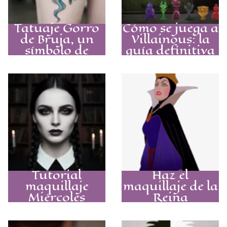
Tatuaje Gorro
Cómo se juega a
de Bruja, un
Villainous: la
símbolo de
guía definitiva
poder para tu
para reclamar
piel
tu trono
Tutorial
Haz el
maquillaje
maquillaje de la
Miércoles
Reina
Addams para
Grimhilde y
desatar a tu
fascina este