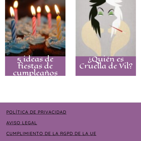
villana interior
Halloween
con el look
gótico
definitivo
5 ideas de
¿Quién es
fiestas de
Cruella de Vil?
cumpleaños
originales para
adultos
POLÍTICA DE PRIVACIDAD
AVISO LEGAL
CUMPLIMIENTO DE LA RGPD DE LA UE