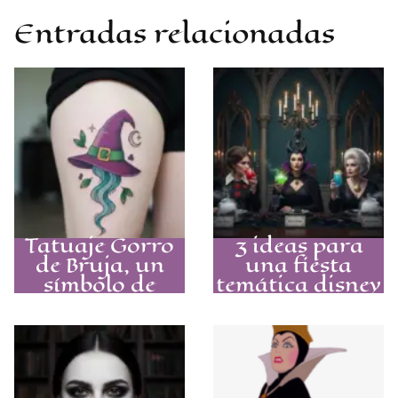
Entradas relacionadas
Tatuaje Gorro
3 ideas para
de Bruja, un
una fiesta
símbolo de
temática disney
poder para tu
de adultos que
piel
nadie olvidará