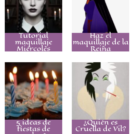
Tutorial
Haz el
maquillaje
maquillaje de la
Miércoles
Reina
Addams para
Grimhilde y
desatar a tu
fascina este
villana interior
Halloween
con el look
gótico
definitivo
5 ideas de
¿Quién es
fiestas de
Cruella de Vil?