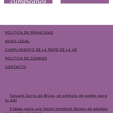
cumpleaños
originales para
adultos
POLÍTICA DE PRIVACIDAD
AVISO LEGAL
CUMPLIMIENTO DE LA RGPD DE LA UE
POLÍTICA DE COOKIES
CONTACTO
Tatuaje Gorro de Bruja, un símbolo de poder para
tu piel
3 ideas para una fiesta temática disney de adultos