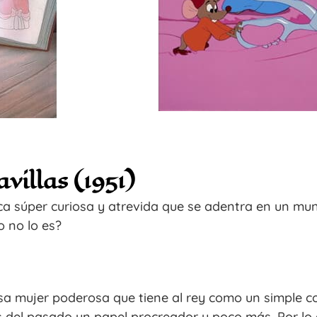
avillas (1951)
hica súper curiosa y atrevida que se adentra en un m
o no lo es?
sa mujer poderosa que tiene al rey como un simple 
s del pasado un papel procreador y poco más. Por lo 