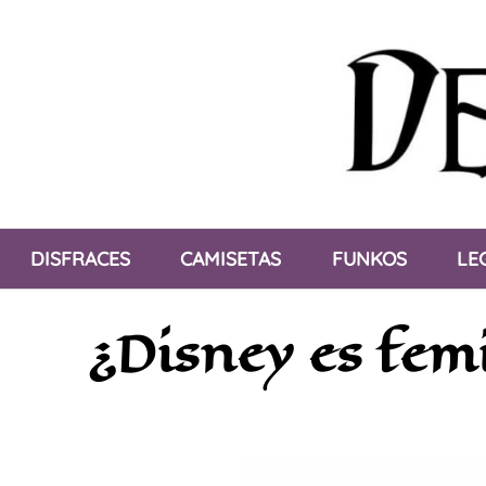
Saltar
al
contenido
DISFRACES
CAMISETAS
FUNKOS
LE
¿Disney es femi